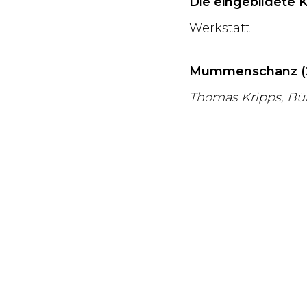
Die eingebildete K
Werkstatt
Mummenschanz (
Thomas Kripps, B